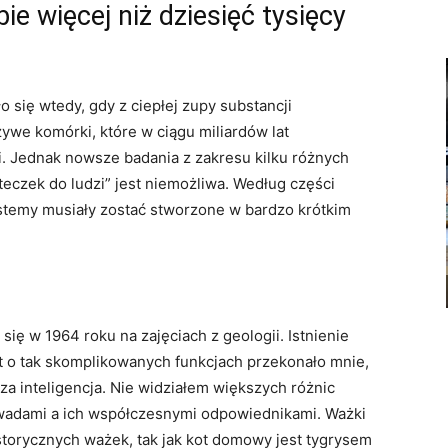
bie więcej niż dziesięć tysięcy
o się wtedy, gdy z ciepłej zupy substancji
we komórki, które w ciągu miliardów lat
dzi. Jednak nowsze badania z zakresu kilku różnych
teczek do ludzi” jest niemożliwa. Według części
stemy musiały zostać stworzone w bardzo krótkim
się w 1964 roku na zajęciach z geologii. Istnienie
t o tak skomplikowanych funkcjach przekonało mnie,
a inteligencja. Nie widziałem większych różnic
owadami a ich współczesnymi odpowiednikami. Ważki
storycznych ważek, tak jak kot domowy jest tygrysem