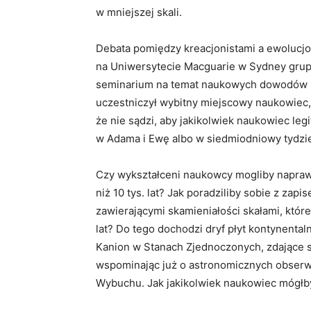
w mniejszej skali.
Debata pomiędzy kreacjonistami a ewolucjon
na Uniwersytecie Macguarie w Sydney grup
seminarium na temat naukowych dowodów bi
uczestniczył wybitny miejscowy naukowiec,
że nie sądzi, aby jakikolwiek naukowiec le
w Adama i Ewę albo w siedmiodniowy tydzi
Czy wykształceni naukowcy mogliby naprawdę
niż 10 tys. lat? Jak poradziliby sobie z za
zawierającymi skamieniałości skałami, któr
lat? Do tego dochodzi dryf płyt kontynental
Kanion w Stanach Zjednoczonych, zdające si
wspominając już o astronomicznych obserwa
Wybuchu. Jak jakikolwiek naukowiec mógłb