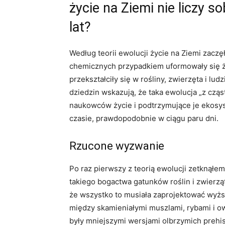
życie na Ziemi nie liczy so
lat?
Według teorii ewolucji życie na Ziemi zaczęł
chemicznych przypadkiem uformowały się ży
przekształciły się w rośliny, zwierzęta i lu
dziedzin wskazują, że taka ewolucja „z cząs
naukowców życie i podtrzymujące je ekosy
czasie, prawdopodobnie w ciągu paru dni.
Rzucone wyzwanie
Po raz pierwszy z teorią ewolucji zetknąłem 
takiego bogactwa gatunków roślin i zwierzą
że wszystko to musiała zaprojektować wyższ
między skamieniałymi muszlami, rybami i 
były mniejszymi wersjami olbrzymich prehi