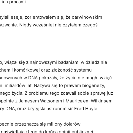
 ich pracami.
syłali eseje, zorientowałem się, że darwinowskim
zwanie. Nigdy wcześniej nie czytałem czegoś
, wiązał się z najnowszymi badaniami w dziedzinie
ochemii komórkowej oraz złożoność systemu
odowanych w DNA pokazały, że życie nie mogło wziąć
i miliardów lat. Nazywa się to prawem biogenezy,
nnego życia. Z problemu tego zdawali sobie sprawę już
y wspólnie z Jamesem Watsonem i Maurice’em Wilkinsem
ry DNA, oraz brytyjski astronom sir Fred Hoyle.
becnie przeznacza się miliony dolarów
naświetlając tego do końca opinii publicznej,