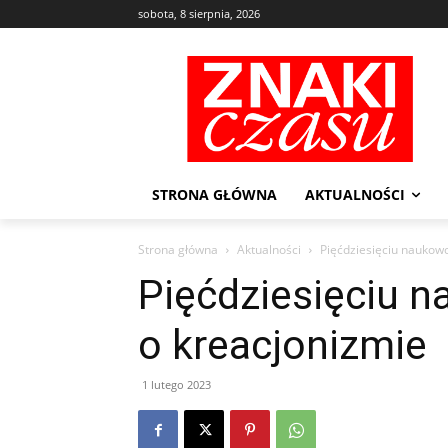
sobota, 8 sierpnia, 2026
STRONA GŁÓWNA
AKTUALNOŚCI
Strona główna
Aktualności
Pięćdziesięciu naukow
Pięćdziesięciu 
o kreacjonizmie
1 lutego 2023