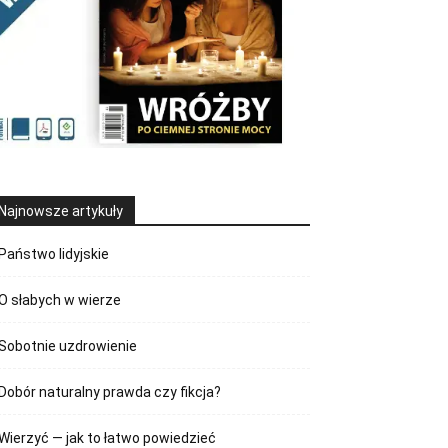
Najnowsze artykuły
Państwo lidyjskie
O słabych w wierze
Sobotnie uzdrowienie
Dobór naturalny prawda czy fikcja?
Wierzyć — jak to łatwo powiedzieć