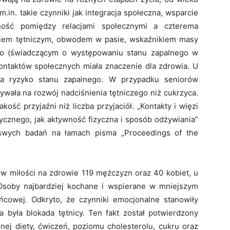
.in. takie czynniki jak integracja społeczna, wsparcie
żność pomiędzy relacjami społecznymi a czterema
eniem tętniczym, obwodem w pasie, wskaźnikiem masy
go (świadczącym o występowaniu stanu zapalnego w
kontaktów społecznych miała znaczenie dla zdrowia. U
ała ryzyko stanu zapalnego. W przypadku seniorów
ywała na rozwój nadciśnienia tętniczego niż cukrzyca.
ość przyjaźni niż liczba przyjaciół. „Kontakty i więzi
ycznego, jak aktywność fizyczna i sposób odżywiania”
swych badań na łamach pisma „Proceedings of the
yw miłości na zdrowie 119 mężczyzn oraz 40 kobiet, u
Osoby najbardziej kochane i wspierane w mniejszym
ńcowej. Odkryto, że czynniki emocjonalne stanowiły
a była blokada tętnicy. Ten fakt został potwierdzony
nej diety, ćwiczeń, poziomu cholesterolu, cukru oraz