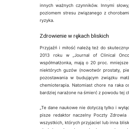
innych ważnych czynników. Innymi słowy,
poziomem stresu związanego z chorobami
ryzyka.
Zdrowienie w rękach bliskich
Przyjaźń i miłość należą też do skuteczn
2013 roku w „Journal of Clinical Onc
współmałżonka, mają o 20 proc. mniejsze
niektórych guzów (nowotwór prostaty, pier
pozostawania w budującym związku małż
chemioterapia. Natomiast chore na raka o
bardziej narażone na śmierć z powodu tej c
„Te dane naukowe nie dotyczą tylko i wył
pisze redaktor naczelny Poczty Zdrowi
wszystkich, których przyjaciel lub inna blis