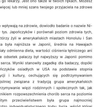
 go lekarzy. Jest ono także w twoich rękach. Możesz
 więcej lub mniej szans twojego przyjaciela na zdrowe
e wpływają na zdrowie, dowiodło badanie o nazwie Ni-
 tys. Japończyków i porównali poziom zdrowia tych,
 którzy żyli w amerykańskich miastach Honolulu i San
ca była najniższa w Japonii, średnia na Hawajach
iały odmienna dieta, wartości ciśnienia tętniczego ani
że odsetek palaczy był najwyższy w Japonii pomimo
erca. Wyniki stanowiły zagadkę dla badaczy, dopóki
pończyków osiadłych w USA na podstawie stopnia
ycji i kultury, cechujących się podtrzymywaniem
jsilniej związana z tradycją grupa amerykańskich
rzymywanie więzi rodzinnych i społecznych tak, jak
aźnikiem rozpowszechnienia chorób serca na poziomie
witym przeciwieństwem była grupa najmocniej
zo indywi­dualistycznego trybu życia, wśród której