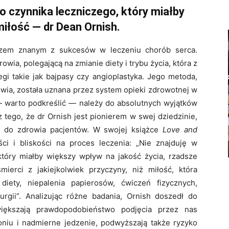
o czynnika leczniczego, który miałby
miłość — dr Dean Ornish.
rzem znanym z sukcesów w leczeniu chorób serca.
ia, polegającą na zmianie diety i trybu życia, która z
gi takie jak bajpasy czy angioplastyka. Jego metoda,
owia, została uznana przez system opieki zdrowotnej w
— warto podkreślić — należy do absolutnych wyjątków
z tego, że dr Ornish jest pionierem w swej dziedzinie,
u do zdrowia pacjentów. W swojej książce
Love and
i i bliskości na proces leczenia: „Nie znajduję w
tóry miał­by większy wpływ na jakość życia, rzadsze
erci z jakiejkolwiek przyczyny, niż miłość, która
ety, niepalenia papierosów, ćwiczeń fizycznych,
urgii”. Analizując różne badania, Ornish doszedł do
większają prawdopodobieństwo podjęcia przez nas
ytoniu i nadmierne jedzenie, podwyższają także ryzyko