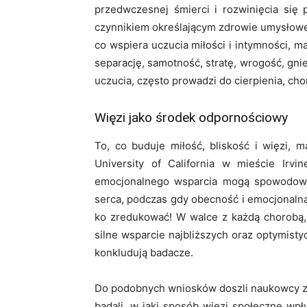
przedwczesnej śmierci i rozwinięcia się
czynnikiem określającym zdrowie umysłowe,
co wspiera uczucia miłości i intymności, m
separację, samotność, stratę, wrogość, gn
uczucia, często prowadzi do cierpienia, ch
Więzi jako środek odpornościowy
To, co buduje miłość, bliskość i więzi, 
University of California w mieście Irvi
emocjonalnego wsparcia mogą spowodować
serca, podczas gdy obecność i emocjonalna
ko zredukować! W walce z każdą chorobą, wł
silne wsparcie najbliższych oraz optymist
konkludują badacze.
Do podobnych wniosków doszli naukowcy z U
badali, w jaki sposób więzi społeczne wp