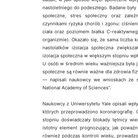
nastoletniego do podeszłego. Badane były m
społeczne, stres społeczny oraz zale
czynnikami ryzyka chorób i zgonu: ciśni
ciała oraz poziomem białka C-reaktywne
organizmie). Okazało się, że sama liczba 
nastolatków izolacja społeczna zwiększ
izolacja społeczna w większym stopniu wpł
U osób w średnim wieku ważniejsza była jak
społeczne są równie ważne dla zdrowia fiz
— napisali naukowcy we wnioskach ze 
National Academy of Sciences”.
Naukowcy z Uniwersytetu Yale opisali wpł
których przeprowadzono koronarografię. 
stopniu doświadczały blokady tętnicy wie
istotny element prognozujący, jak poważn
również podczas kontroli wieku, prowadzo