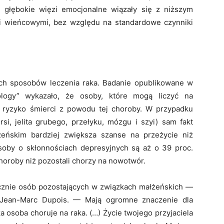
 głębokie więzi emocjonalne wiązały się z niższym
 wieńcowymi, bez względu na standardowe czynniki
ych sposobów leczenia raka. Badanie opublikowane w
ology” wykazało, że osoby, które mogą liczyć na
 ryzyko śmierci z powodu tej choroby. W przypadku
si, jelita grubego, przełyku, mózgu i szyi) sam fakt
eńskim bardziej zwiększa szanse na przeżycie niż
soby o skłonnościach depresyjnych są aż o 39 proc.
horoby niż pozostali chorzy na nowotwór.
ącznie osób pozostających w związkach małżeńskich —
a Jean-Marc Dupois. — Mają ogromne znaczenie dla
ka osoba choruje na raka. (…) Życie twojego przyjaciela