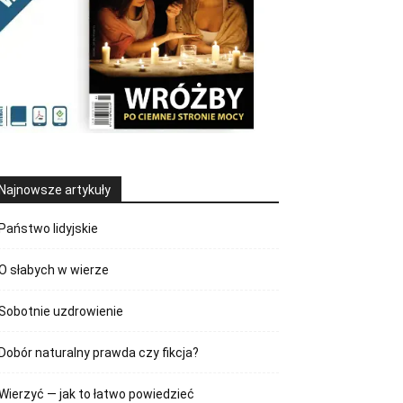
Najnowsze artykuły
Państwo lidyjskie
O słabych w wierze
Sobotnie uzdrowienie
Dobór naturalny prawda czy fikcja?
Wierzyć — jak to łatwo powiedzieć