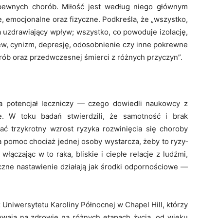
 pewnych chorób. Miłość jest według niego głównym
 emocjonalne oraz fizyczne. Podkreśla, że „wszystko,
a uzdrawiający wpływ; wszystko, co powoduje izolację,
iew, cynizm, depresję, odosobnienie czy inne pokrewne
orób oraz przedwczesnej śmierci z różnych przyczyn”.
ma potencjał leczniczy — czego dowiedli naukowcy z
ne. W toku badań stwierdzili, że samotność i brak
 trzykrotny wzrost ryzyka rozwinięcia się choroby
 pomoc chociaż jednej osoby wystarcza, żeby to ryzy­
ączając w to raka, bliskie i ciepłe relacje z ludźmi,
yczne nastawienie działają jak środki odpornościowe —
niwersytetu Karoliny Północnej w Chapel Hill, którzy
ływają na zdrowie na różnych etapach życia, od wieku