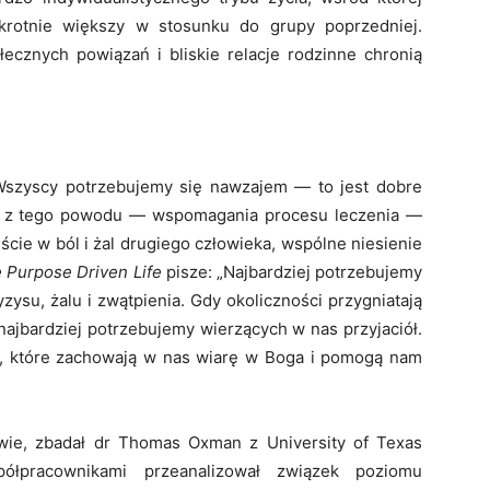
krotnie większy w stosunku do grupy poprzedniej.
ecznych powiązań i bliskie relacje rodzinne chronią
Wszyscy potrzebujemy się nawzajem — to jest dobre
ż z tego powodu — wspomagania procesu leczenia —
jście w ból i żal drugie­go człowieka, wspólne niesienie
 Purpose Driven Life
pisze: „Najbardziej potrzebujemy
ysu, żalu i zwątpienia. Gdy okolicz­ności przygniatają
najbardziej potrze­bujemy wierzących w nas przyjaciół.
, które zachowają w nas wiarę w Boga i pomogą nam
wie, zbadał dr Thomas Oxman z University of Texas
łpracownikami przeanalizował związek poziomu