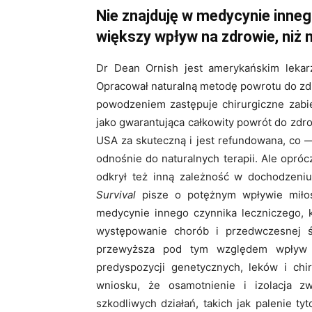
Nie znajduję w medycynie inneg
większy wpływ na zdrowie, niż 
Dr Dean Ornish jest amerykańskim leka
Opracował naturalną metodę powrotu do zdrow
powodzeniem zastępuje chirurgiczne zabie
jako gwarantująca całkowity powrót do zdr
USA za skuteczną i jest refundowana, co 
odnośnie do naturalnych terapii. Ale opróc
odkrył też inną zależność w dochodzeni
Survival
pisze o potężnym wpływie miłośc
medycynie innego czynnika leczniczego, k
występowanie chorób i przedwczesnej śmi
przewyższa pod tym względem wpływ di
predyspozycji genetycznych, leków i chir
wniosku, że osamotnienie i izolacja z
szkodliwych działań, takich jak palenie t