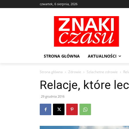
czwartek, 6 sierpnia, 2026
STRONA GŁÓWNA
AKTUALNOŚCI
Strona główna
Zdrowie
Szlachetne zdrowie
Rel
Relacje, które le
29 grudnia 2016