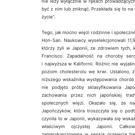
nie leży wyłącznie w rękach prowadzących
być z nim lub zniknąć. Przekłada się to na
życie”.
Tego, jak mocno więzi rodzinne i społeczn
Hon-San. Naukowcy wyselekcjonowali 11,9
którzy żyli w Japonii, ze zdrowiem tych,
Francisco. Zapadalność na choroby ser
i najwyższa w Kalifornii. Różnic nie wyjaśn
poziom cholesterolu we krwi. Ustalono, 
niższego wskaźnika występowania chorób s
nie podjęto próby sklasyfikowania Ja
zachowania przez nich japońskiej trad
społecznych więzi. Okazało się, że na
Japończyków, która troszczyła się o podt
czyniła to w Japonii, wykazywała się wsk
właściwym ojczystej Japonii. Całko
zamerykanizowana w sensie przejęcia bard