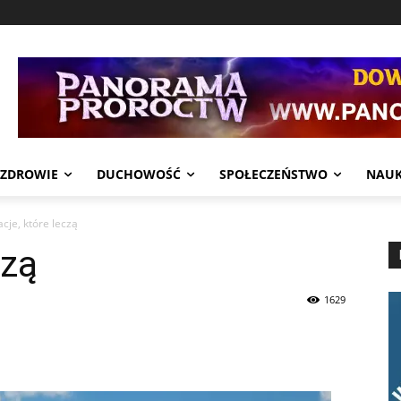
ZDROWIE
DUCHOWOŚĆ
SPOŁECZEŃSTWO
NAU
acje, które leczą
czą
1629