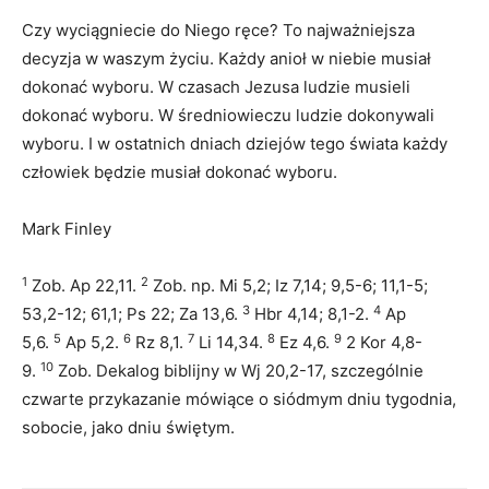
Czy wyciągniecie do Niego ręce? To najważniejsza
decyzja w waszym życiu. Każdy anioł w niebie musiał
dokonać wyboru. W czasach Jezusa ludzie musieli
dokonać wyboru. W średniowieczu ludzie dokonywali
wyboru. I w ostatnich dniach dziejów tego świata każdy
człowiek będzie musiał dokonać wyboru.
Mark Finley
1
2
Zob. Ap 22,11.
Zob. np. Mi 5,2; Iz 7,14; 9,5-6; 11,1-5;
3
4
53,2-12; 61,1; Ps 22; Za 13,6.
Hbr 4,14; 8,1-2.
Ap
5
6
7
8
9
5,6.
Ap 5,2.
Rz 8,1.
Li 14,34.
Ez 4,6.
2 Kor 4,8-
10
9.
Zob. Dekalog biblijny w Wj 20,2-17, szczególnie
czwarte przykazanie mówiące o siódmym dniu tygodnia,
sobocie, jako dniu świętym.