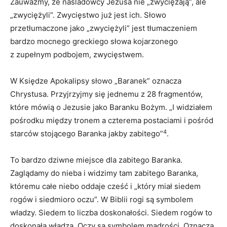
Zauważmy, że naśladowcy Jezusa nie „zwyciężają”, ale
„zwyciężyli”. Zwycięstwo już jest ich. Słowo
przetłumaczone jako „zwyciężyli” jest tłumaczeniem
bardzo mocnego greckiego słowa kojarzonego
z zupełnym podbojem, zwycięstwem.
W Księdze Apokalipsy słowo „Baranek” oznacza
Chrystusa. Przyjrzyjmy się jednemu z 28 fragmentów,
które mówią o Jezusie jako Baranku Bożym. „I widziałem
pośrodku między tronem a czterema postaciami i pośród
4
starców stojącego Baranka jakby zabitego”
.
To bardzo dziwne miejsce dla zabitego Baranka.
Zaglądamy do nieba i widzimy tam zabitego Baranka,
któremu całe niebo oddaje cześć i „który miał siedem
rogów i siedmioro oczu”. W Biblii rogi są symbolem
władzy. Siedem to liczba doskonałości. Siedem rogów to
doskonała władza. Oczy są symbolem mądrości. Oznacza