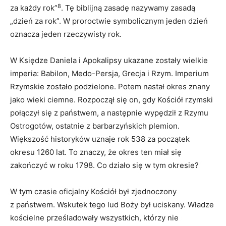
8
za każdy rok”
. Tę biblijną zasadę nazywamy zasadą
„dzień za rok”. W proroctwie symbolicznym jeden dzień
oznacza jeden rzeczywisty rok.
W Księdze Daniela i Apokalipsy ukazane zostały wielkie
imperia: Babilon, Medo-Persja, Grecja i Rzym. Imperium
Rzymskie zostało podzielone. Potem nastał okres znany
jako wieki ciemne. Rozpoczął się on, gdy Kościół rzymski
połączył się z państwem, a następnie wypędził z Rzymu
Ostrogotów, ostatnie z barbarzyńskich plemion.
Większość historyków uznaje rok 538 za początek
okresu 1260 lat. To znaczy, że okres ten miał się
zakończyć w roku 1798. Co działo się w tym okresie?
W tym czasie oficjalny Kościół był zjednoczony
z państwem. Wskutek tego lud Boży był uciskany. Władze
kościelne prześladowały wszystkich, którzy nie