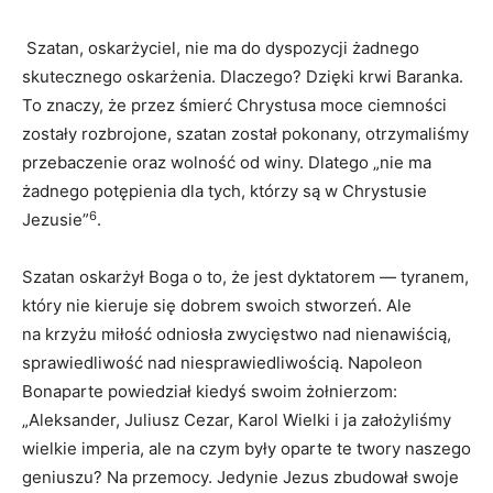
Szatan, oskarżyciel, nie ma do dyspozycji żadnego
skutecznego oskarżenia. Dlaczego? Dzięki krwi Baranka.
To znaczy, że przez śmierć Chrystusa moce ciemności
zostały rozbrojone, szatan został pokonany, otrzymaliśmy
przebaczenie oraz wolność od winy. Dlatego „nie ma
żadnego potępienia dla tych, którzy są w Chrystusie
6
Jezusie”
.
Szatan oskarżył Boga o to, że jest dyktatorem — tyranem,
który nie kieruje się dobrem swoich stworzeń. Ale
na krzyżu miłość odniosła zwycięstwo nad nienawiścią,
sprawiedliwość nad niesprawiedliwością. Napoleon
Bonaparte powiedział kiedyś swoim żołnierzom:
„Aleksander, Juliusz Cezar, Karol Wielki i ja założyliśmy
wielkie imperia, ale na czym były oparte te twory naszego
geniuszu? Na przemocy. Jedynie Jezus zbudował swoje