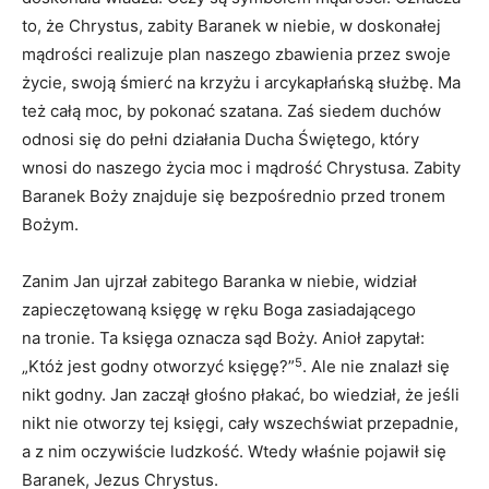
to, że Chrystus, zabity Baranek w niebie, w doskonałej
mądrości realizuje plan naszego zbawienia przez swoje
życie, swoją śmierć na krzyżu i arcykapłańską służbę. Ma
też całą moc, by pokonać szatana. Zaś siedem duchów
odnosi się do pełni działania Ducha Świętego, który
wnosi do naszego życia moc i mądrość Chrystusa. Zabity
Baranek Boży znajduje się bezpośrednio przed tronem
Bożym.
Zanim Jan ujrzał zabitego Baranka w niebie, widział
zapieczętowaną księgę w ręku Boga zasiadającego
na tronie. Ta księga oznacza sąd Boży. Anioł zapytał:
5
„Któż jest godny otworzyć księgę?”
. Ale nie znalazł się
nikt godny. Jan zaczął głośno płakać, bo wiedział, że jeśli
nikt nie otworzy tej księgi, cały wszechświat przepadnie,
a z nim oczywiście ludzkość. Wtedy właśnie pojawił się
Baranek, Jezus Chrystus.