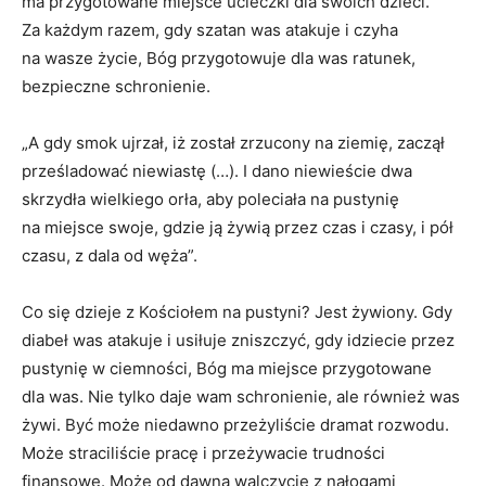
ma przygotowane miejsce ucieczki dla swoich dzieci.
Za każdym razem, gdy szatan was atakuje i czyha
na wasze życie, Bóg przygotowuje dla was ratunek,
bezpieczne schronienie.
„A gdy smok ujrzał, iż został zrzucony na ziemię, zaczął
prześladować niewiastę (…). I dano niewieście dwa
skrzydła wielkiego orła, aby poleciała na pustynię
na miejsce swoje, gdzie ją żywią przez czas i czasy, i pół
czasu, z dala od węża”.
Co się dzieje z Kościołem na pustyni? Jest żywiony. Gdy
diabeł was atakuje i usiłuje zniszczyć, gdy idziecie przez
pustynię w ciemności, Bóg ma miejsce przygotowane
dla was. Nie tylko daje wam schronienie, ale również was
żywi. Być może niedawno przeżyliście dramat rozwodu.
Może straciliście pracę i przeżywacie trudności
finansowe. Może od dawna walczycie z nałogami