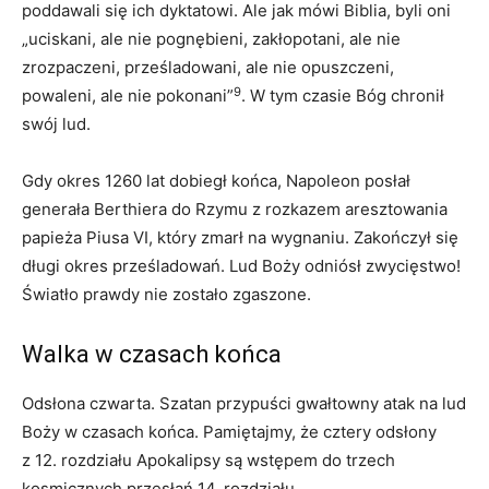
poddawali się ich dyktatowi. Ale jak mówi Biblia, byli oni
„uciskani, ale nie pognębieni, zakłopotani, ale nie
zrozpaczeni, prześladowani, ale nie opuszczeni,
9
powaleni, ale nie pokonani”
. W tym czasie Bóg chronił
swój lud.
Gdy okres 1260 lat dobiegł końca, Napoleon posłał
generała Berthiera do Rzymu z rozkazem aresztowania
papieża Piusa VI, który zmarł na wygnaniu. Zakończył się
długi okres prześladowań. Lud Boży odniósł zwycięstwo!
Światło prawdy nie zostało zgaszone.
Walka w czasach końca
Odsłona czwarta. Szatan przypuści gwałtowny atak na lud
Boży w czasach końca. Pamiętajmy, że cztery odsłony
z 12. rozdziału Apokalipsy są wstępem do trzech
kosmicznych przesłań 14. rozdziału.