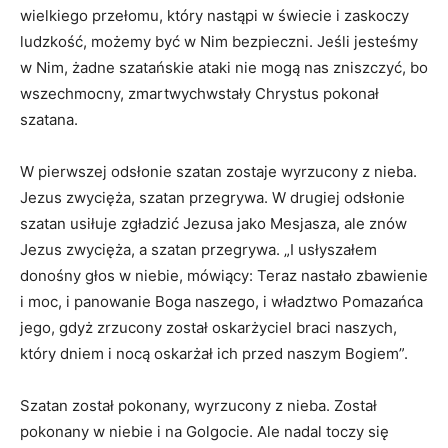
wielkiego przełomu, który nastąpi w świecie i zaskoczy
ludzkość, możemy być w Nim bezpieczni. Jeśli jesteśmy
w Nim, żadne szatańskie ataki nie mogą nas zniszczyć, bo
wszechmocny, zmartwychwstały Chrystus pokonał
szatana.
W pierwszej odsłonie szatan zostaje wyrzucony z nieba.
Jezus zwycięża, szatan przegrywa. W drugiej odsłonie
szatan usiłuje zgładzić Jezusa jako Mesjasza, ale znów
Jezus zwycięża, a szatan przegrywa. „I usłyszałem
donośny głos w niebie, mówiący: Teraz nastało zbawienie
i moc, i panowanie Boga naszego, i władztwo Pomazańca
jego, gdyż zrzucony został oskarżyciel braci naszych,
który dniem i nocą oskarżał ich przed naszym Bogiem”.
Szatan został pokonany, wyrzucony z nieba. Został
pokonany w niebie i na Golgocie. Ale nadal toczy się