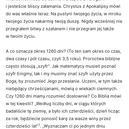
i jesteście bliscy załamania. Chrystus z Apokalipsy mówi
do was właśnie teraz: Na pustyni twojego życia, w mroku
twojego życia nakarmię twoją duszę. Nigdy wcześniej nie
przegrałem bitwy z szatanem i nie przegram jej także
w twoim życiu.
A co oznacza okres 1260 dni? (To ten sam okres co czas,
dwa czasy i pół czasu, czyli 3,5 roku). Proroctwa biblijne
często stosują „szyfr”. Jak matematycy musieli poznać
szyfr Enigmy, tak i my musimy znać szyfr użyty przez
Boga, by zrozumieć Jego przesłanie. Uczeni, w tym także
niebędący chrześcijanami, mówią o wiekach ciemnych.
Czy 1260 dni mamy rozumieć dosłownie? Co Biblia mówi
w tej kwestii? „Według liczby dni, w ciągu których
badaliście tę ziemię, a było ich czterdzieści, dzień licząc
za rok, będziecie ponosić karę za wasze winy przez
7
czterdzieści lat”
. „Wyznaczam ci po jednym dniu