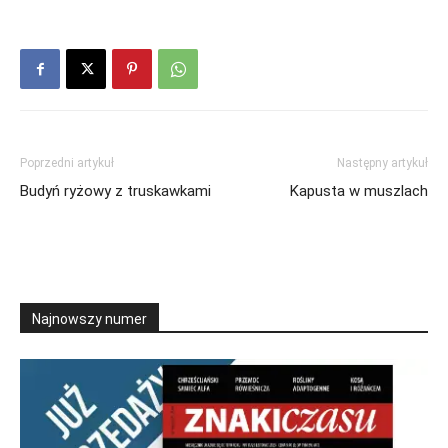
Poprzedni artykuł
Następny artykuł
Budyń ryżowy z truskawkami
Kapusta w muszlach
Najnowszy numer