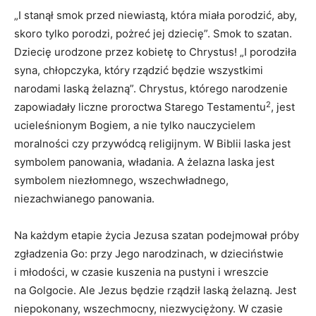
„I stanął smok przed niewiastą, która miała porodzić, aby,
skoro tylko porodzi, pożreć jej dziecię”. Smok to szatan.
Dziecię urodzone przez kobietę to Chrystus! „I porodziła
syna, chłopczyka, który rządzić będzie wszystkimi
narodami laską żelazną”. Chrystus, którego narodzenie
2
zapowiadały liczne proroctwa Starego Testamentu
, jest
ucieleśnionym Bogiem, a nie tylko nauczycielem
moralności czy przywódcą religijnym. W Biblii laska jest
symbolem panowania, władania. A żelazna laska jest
symbolem niezłomnego, wszechwładnego,
niezachwianego panowania.
Na każdym etapie życia Jezusa szatan podejmował próby
zgładzenia Go: przy Jego narodzinach, w dzieciństwie
i młodości, w czasie kuszenia na pustyni i wreszcie
na Golgocie. Ale Jezus będzie rządził laską żelazną. Jest
niepokonany, wszechmocny, niezwyciężony. W czasie