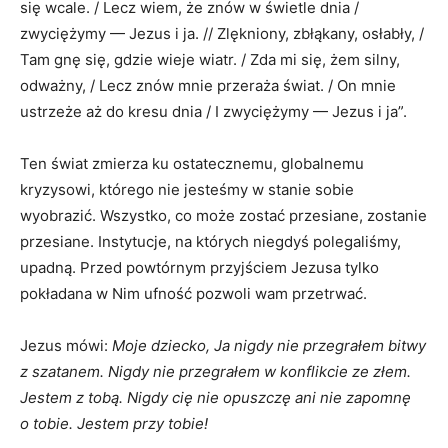
się wcale. / Lecz wiem, że znów w świetle dnia /
zwyciężymy — Jezus i ja. // Zlękniony, zbłąkany, osłabły, /
Tam gnę się, gdzie wieje wiatr. / Zda mi się, żem silny,
odważny, / Lecz znów mnie przeraża świat. / On mnie
ustrzeże aż do kresu dnia / I zwyciężymy — Jezus i ja”.
Ten świat zmierza ku ostatecznemu, globalnemu
kryzysowi, którego nie jesteśmy w stanie sobie
wyobrazić. Wszystko, co może zostać przesiane, zostanie
przesiane. Instytucje, na których niegdyś polegaliśmy,
upadną. Przed powtórnym przyjściem Jezusa tylko
pokładana w Nim ufność pozwoli wam przetrwać.
Jezus mówi:
Moje dziecko, Ja nigdy nie przegrałem bitwy
z szatanem. Nigdy nie przegrałem w konflikcie ze złem.
Jestem z tobą. Nigdy cię nie opuszczę ani nie zapomnę
o tobie. Jestem przy tobie!