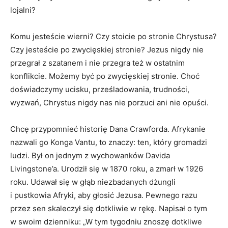
lojalni?
Komu jesteście wierni? Czy stoicie po stronie Chrystusa?
Czy jesteście po zwycięskiej stronie? Jezus nigdy nie
przegrał z szatanem i nie przegra też w ostatnim
konflikcie. Możemy być po zwycięskiej stronie. Choć
doświadczymy ucisku, prześladowania, trudności,
wyzwań, Chrystus nigdy nas nie porzuci ani nie opuści.
Chcę przypomnieć historię Dana Crawforda. Afrykanie
nazwali go Konga Vantu, to znaczy: ten, który gromadzi
ludzi. Był on jednym z wychowanków Davida
Livingstone’a. Urodził się w 1870 roku, a zmarł w 1926
roku. Udawał się w głąb niezbadanych dżungli
i pustkowia Afryki, aby głosić Jezusa. Pewnego razu
przez sen skaleczył się dotkliwie w rękę. Napisał o tym
w swoim dzienniku: „W tym tygodniu znoszę dotkliwe