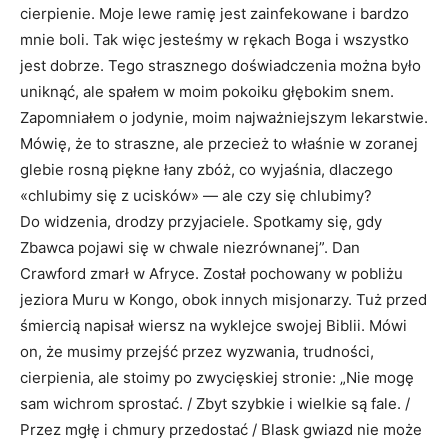
cierpienie. Moje lewe ramię jest zainfekowane i bardzo
mnie boli. Tak więc jesteśmy w rękach Boga i wszystko
jest dobrze. Tego strasznego doświadczenia można było
uniknąć, ale spałem w moim pokoiku głębokim snem.
Zapomniałem o jodynie, moim najważniejszym lekarstwie.
Mówię, że to straszne, ale przecież to właśnie w zoranej
glebie rosną piękne łany zbóż, co wyjaśnia, dlaczego
«chlubimy się z ucisków» — ale czy się chlubimy?
Do widzenia, drodzy przyjaciele. Spotkamy się, gdy
Zbawca pojawi się w chwale niezrównanej”. Dan
Crawford zmarł w Afryce. Został pochowany w pobliżu
jeziora Muru w Kongo, obok innych misjonarzy. Tuż przed
śmiercią napisał wiersz na wyklejce swojej Biblii. Mówi
on, że musimy przejść przez wyzwania, trudności,
cierpienia, ale stoimy po zwycięskiej stronie: „Nie mogę
sam wichrom sprostać. / Zbyt szybkie i wielkie są fale. /
Przez mgłę i chmury przedostać / Blask gwiazd nie może