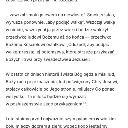
„I zawrzał smok gniewem na niewiastę”. Smok, szatan,
wyrusza ponownie, „aby podjąć walkę”. Wszczął walkę
w niebie, wszczynał ją przez wieki i będzie walczył
przeciwko ludowi Bożemu aż do końca — przeciwko
Bożemu Kościołowi ostatków. „Odszedł, aby podjąć
walkę
z
resztą jej potomstwa, które strzeże przykazań
Bożych
i
trwa przy świadectwie
o
Jezusie”.
W ostatnich dniach historii świata Bóg będzie miał lud,
Boży ruch przeznaczenia, lud poświęcony Chrystusowi,
stojący całkowicie po Jego stronie, miłujący Go ponad
wszystko. Ta miłość będzie się wyrażać
10
w posłuszeństwie Jego przykazaniom
.
I oto stoimy przed najważniejszym pytaniem
w
wielkim
boju między dobrem
a
złem: wobec kogo jesteśmy