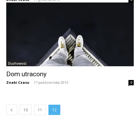
Duchowość
Dom utracony
Znaki Czasu
-
17 października 2015
0
10
11
12