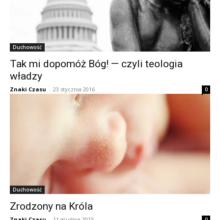
Duchowość
Tak mi dopomóż Bóg! — czyli teologia
władzy
Znaki Czasu
-
23 stycznia 2016
0
Duchowość
Zrodzony na Króla
Znaki Czasu
-
11 grudnia 2015
0