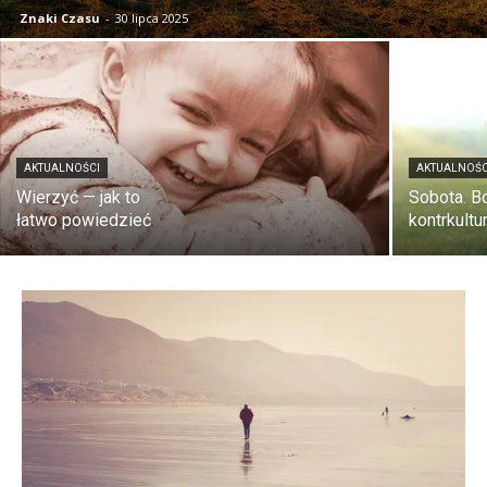
Znaki Czasu
-
30 lipca 2025
AKTUALNOŚCI
AKTUALNOŚC
Wierzyć — jak to
Sobota. B
łatwo powiedzieć
kontrkultu